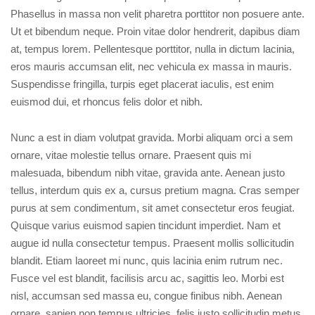
Phasellus in massa non velit pharetra porttitor non posuere ante.
Ut et bibendum neque. Proin vitae dolor hendrerit, dapibus diam
at, tempus lorem. Pellentesque porttitor, nulla in dictum lacinia,
eros mauris accumsan elit, nec vehicula ex massa in mauris.
Suspendisse fringilla, turpis eget placerat iaculis, est enim
euismod dui, et rhoncus felis dolor et nibh.
Nunc a est in diam volutpat gravida. Morbi aliquam orci a sem
ornare, vitae molestie tellus ornare. Praesent quis mi
malesuada, bibendum nibh vitae, gravida ante. Aenean justo
tellus, interdum quis ex a, cursus pretium magna. Cras semper
purus at sem condimentum, sit amet consectetur eros feugiat.
Quisque varius euismod sapien tincidunt imperdiet. Nam et
augue id nulla consectetur tempus. Praesent mollis sollicitudin
blandit. Etiam laoreet mi nunc, quis lacinia enim rutrum nec.
Fusce vel est blandit, facilisis arcu ac, sagittis leo. Morbi est
nisl, accumsan sed massa eu, congue finibus nibh. Aenean
ornare, sapien non tempus ultricies, felis justo sollicitudin metus,